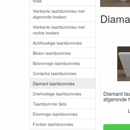
hoek
Vierkante taartdummies met
Diama
afgeronde hoeken
Vierkante taartdummies met
rechte hoeken
Achthoekige taartdummies
Bloem taartdummies
Bolvormige taartdummies
Conische taartdummies
Diamant taartdummies
Diamant ta
Driehoekige taartdummies
afgeronde 
Taartdummie Sets
Eivormige taartdummies
Fontein taartdummies