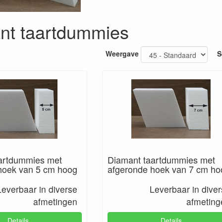
nt taartdummies
Weergave
S
artdummies met
Diamant taartdummies met
hoek van 5 cm hoog
afgeronde hoek van 7 cm ho
Leverbaar in diverse
Leverbaar in dive
afmetingen
afmeting
Details
Details