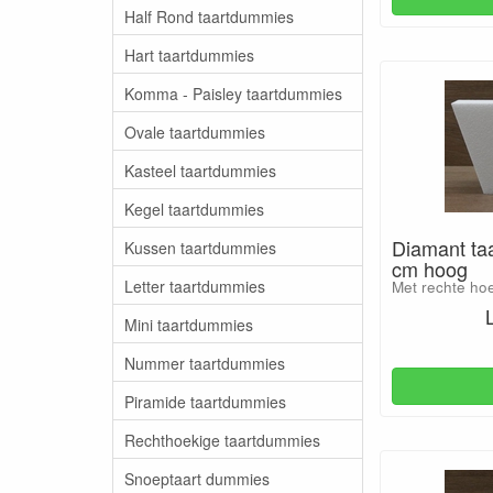
Half Rond taartdummies
Hart taartdummies
Komma - Paisley taartdummies
Ovale taartdummies
Kasteel taartdummies
Kegel taartdummies
Diamant ta
Kussen taartdummies
cm hoog
Letter taartdummies
Met rechte ho
Mini taartdummies
Nummer taartdummies
Piramide taartdummies
Rechthoekige taartdummies
Snoeptaart dummies