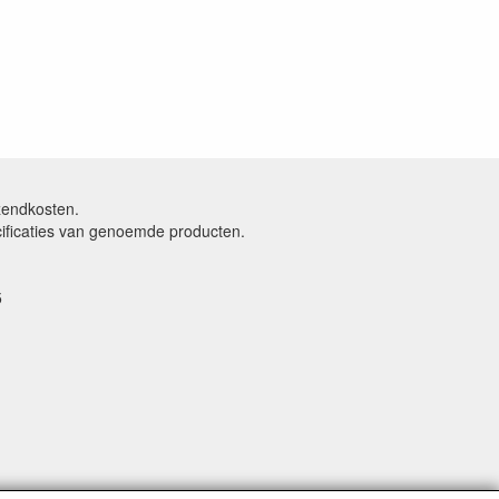
rzendkosten.
cificaties van genoemde producten.
5