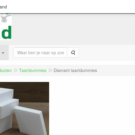
land
Zoeken
ducten
Taartdummies
Diamant taartdummies