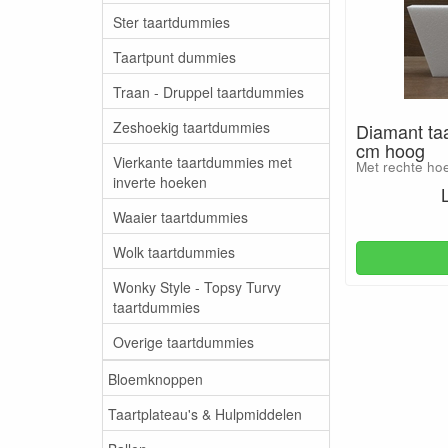
Ster taartdummies
Taartpunt dummies
Traan - Druppel taartdummies
Zeshoekig taartdummies
Diamant ta
cm hoog
Vierkante taartdummies met
Met rechte ho
inverte hoeken
Waaier taartdummies
Wolk taartdummies
Wonky Style - Topsy Turvy
taartdummies
Overige taartdummies
Bloemknoppen
Taartplateau's & Hulpmiddelen