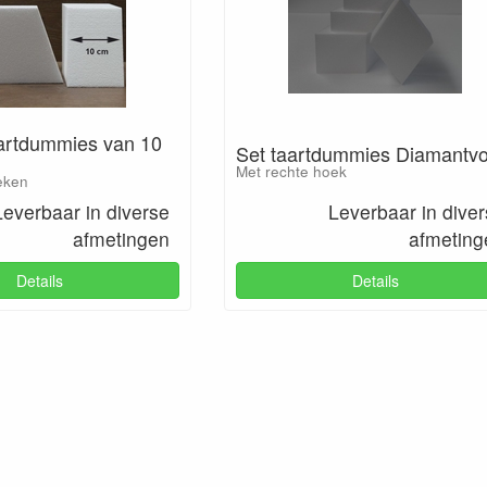
artdummies van 10
Set taartdummies Diamantv
Met rechte hoek
eken
Leverbaar in diverse
Leverbaar in dive
afmetingen
afmeting
Details
Details