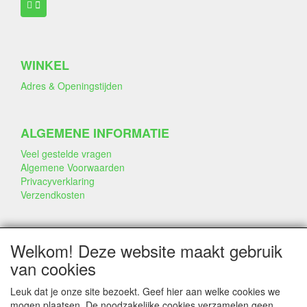
WINKEL
Adres & Openingstijden
ALGEMENE INFORMATIE
Veel gestelde vragen
Algemene Voorwaarden
Privacyverklaring
Verzendkosten
BEDRIJF & INFO
Welkom! Deze website maakt gebruik
Contact
van cookies
Bedrijfsinfo
Portfolio
Leuk dat je onze site bezoekt. Geef hier aan welke cookies we
Disclaimer
mogen plaatsen. De noodzakelijke cookies verzamelen geen