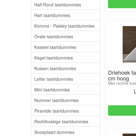
Half Rond taartdummies
Hart taartdummies
Komma - Paisley taartdummies
Ovale taartdummies
Kasteel taartdummies
Kegel taartdummies
Kussen taartdummies
Driehoek t
cm hoog
Letter taartdummies
Met rechte ho
Mini taartdummies
Nummer taartdummies
Piramide taartdummies
Rechthoekige taartdummies
Snoeptaart dummies