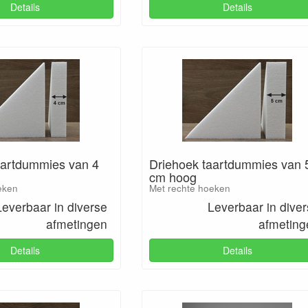
Details
Details
aartdummies van 4
Driehoek taartdummies van 
cm hoog
eken
Met rechte hoeken
Leverbaar in diverse
Leverbaar in dive
afmetingen
afmeting
Details
Details