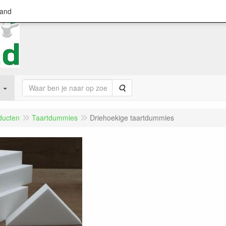
land
Zoeken
ducten
Taartdummies
Driehoekige taartdummies