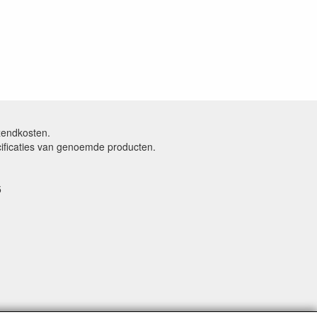
rzendkosten.
cificaties van genoemde producten.
5