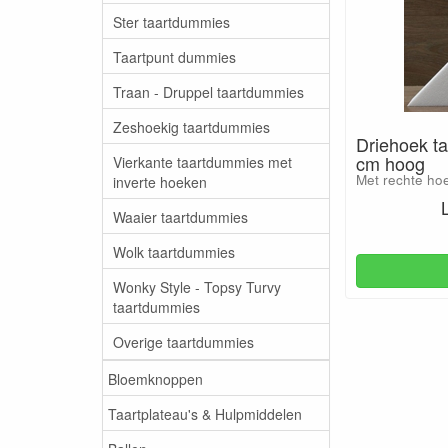
Ster taartdummies
Taartpunt dummies
Traan - Druppel taartdummies
Zeshoekig taartdummies
Driehoek t
cm hoog
Vierkante taartdummies met
Met rechte ho
inverte hoeken
Waaier taartdummies
Wolk taartdummies
Wonky Style - Topsy Turvy
taartdummies
Overige taartdummies
Bloemknoppen
Taartplateau's & Hulpmiddelen