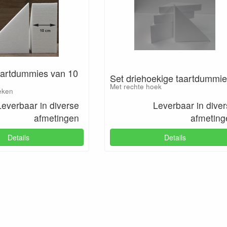
aartdummies van 10
Set driehoekige taartdummi
Met rechte hoek
eken
Leverbaar in diverse
Leverbaar in dive
afmetingen
afmeting
Details
Details