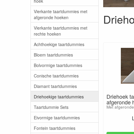
hoek
Vierkante taartdummies met
Drieh
afgeronde hoeken
Vierkante taartdummies met
rechte hoeken
Achthoekige taartdummies
Bloem taartdummies
Bolvormige taartdummies
Conische taartdummies
Diamant taartdummies
Driehoek t
Driehoekige taartdummies
afgeronde 
Taartdummie Sets
Met afgerond
Eivormige taartdummies
Fontein taartdummies