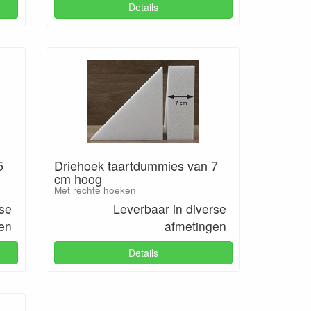
Details
5
Driehoek taartdummies van 7
cm hoog
Met rechte hoeken
rse
Leverbaar in diverse
en
afmetingen
Details