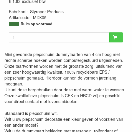
€ 1.82
exclusief btw
Fabrikant
:
Styropor Products
Artikelcode
:
MDX05
9506767821595
Ruim op voorraad
Mini gevormde piepschuim dummytaarten van 4 cm hoog met
rechte scherpe hoeken worden computergestuurd uitgesneden.
Onze taartvormen worden met de grootste zorg, uitsluitend van
een zeer hoogwaardig kwaliteit, 100% recyclebare EPS /
piepschuim gemaakt. Hierdoor kunnen de vormen jarenlang
meegaan.
U kunt deze hergebruiken door deze met warm water te wassen.
Onze kwalitatieve piepschuim is CFK en HBCD vrij en geschikt
voor direct contact met levensmiddelen.
Standaard is piepschuim wit.
Wilt u uw piepschuim decoratie een kleur geven of voorzien van
een ander motief?
Wilt u de dummytaart bekleden met marsepein, rolfondant of