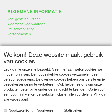
ALGEMENE INFORMATIE
Veel gestelde vragen
Algemene Voorwaarden
Privacyverklaring
Verzendkosten
BEDRIJF & INFO
Welkom! Deze website maakt gebruik
Contact
van cookies
Bedrijfsinfo
Portfolio
Leuk dat je onze site bezoekt. Geef hier aan welke cookies we
Disclaimer
mogen plaatsen. De noodzakelijke cookies verzamelen geen
Statement & Milieu
persoonsgegevens. De overige cookies helpen ons de site en je
Taarten gemaakt met Dummies
bezoekerservaring te verbeteren. Ook helpen ze ons om onze
producten beter bij je onder de aandacht te brengen. Ga je voor
een optimaal werkende website inclusief alle voordelen? Vink dan
alle vakjes aan!
SERVICE
Tips & Trucs
Noodzakelijk
Voorkeuren
Statistieken