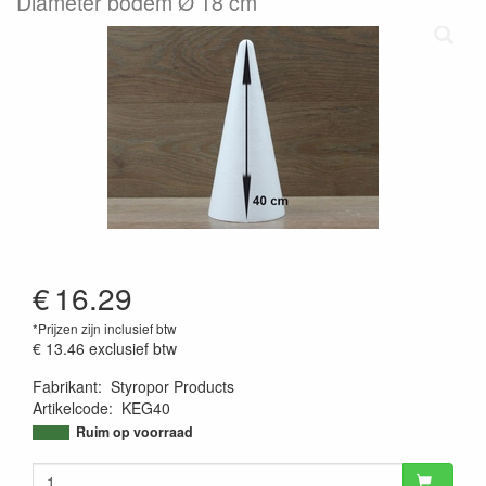
Diameter bodem Ø 18 cm
€
16.29
*Prijzen zijn inclusief btw
€ 13.46
exclusief btw
Fabrikant
:
Styropor Products
Artikelcode
:
KEG40
9509367267381
Ruim op voorraad