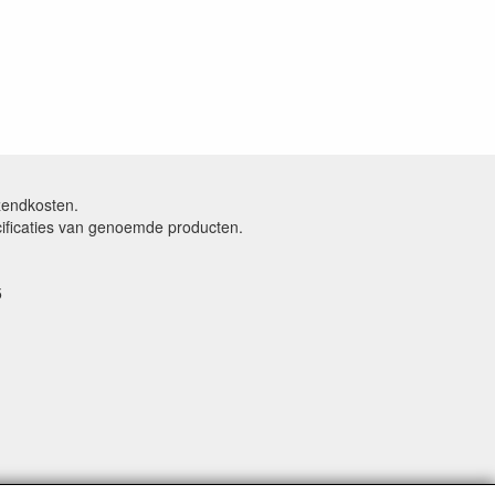
rzendkosten.
cificaties van genoemde producten.
5