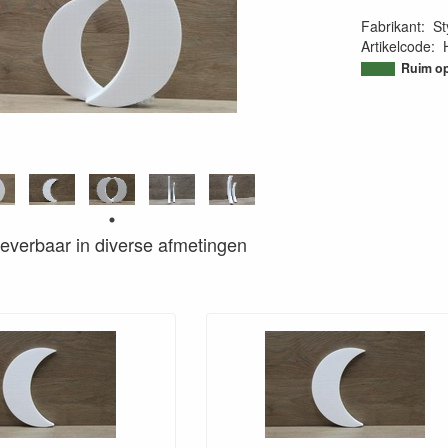
Fabrikant
:
St
Artikelcode
:
95098521251
Ruim op
s leverbaar in diverse afmetingen