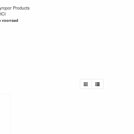
yropor Products
HCI
41
 voorraad