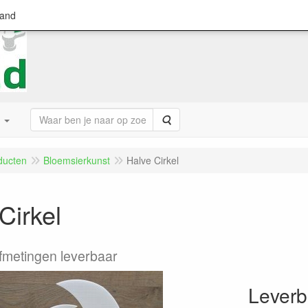
land
Zoeken
ducten
Bloemsierkunst
Halve Cirkel
Cirkel
afmetingen leverbaar
Leverb