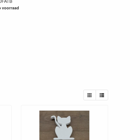
DFATB
30
 voorraad