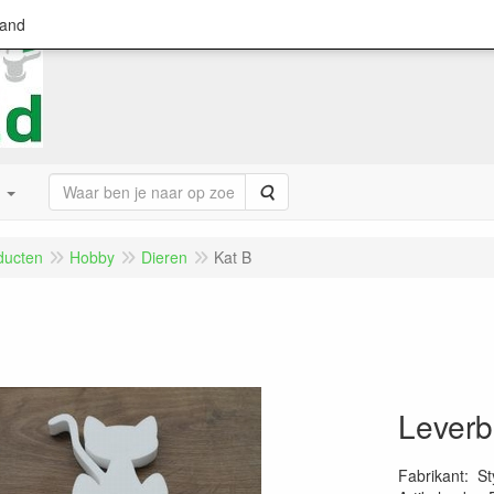
land
Zoeken
ducten
Hobby
Dieren
Kat B
Leverb
Fabrikant
:
St