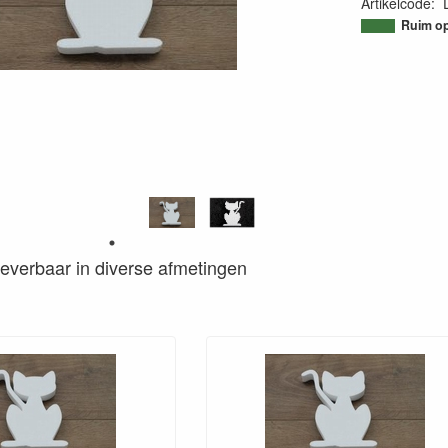
Artikelcode
:
95055512234
Ruim op
s leverbaar in diverse afmetingen