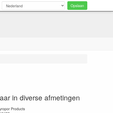
Opslaan
0
aar in diverse afmetingen
yropor Products