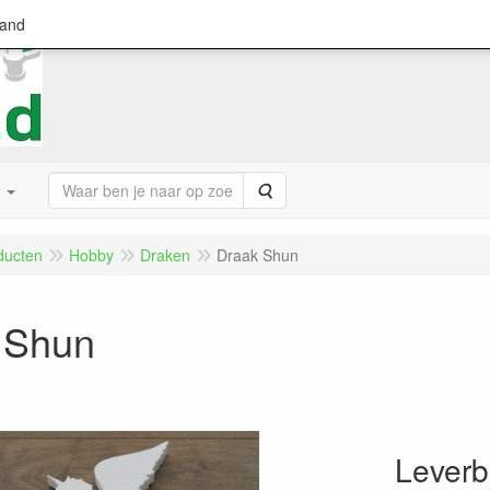
land
Zoeken
ducten
Hobby
Draken
Draak Shun
 Shun
Leverb