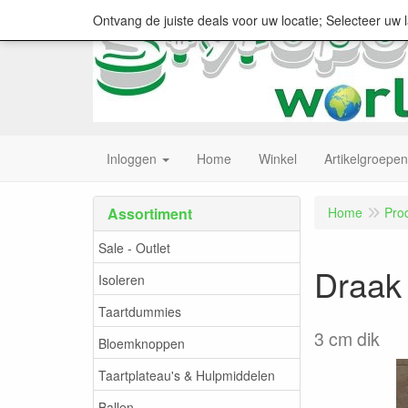
Ontvang de juiste deals voor uw locatie; Selecteer uw 
Inloggen
Home
Winkel
Artikelgroepen
Assortiment
Home
Pro
Sale - Outlet
Draak
Isoleren
Taartdummies
3 cm dik
Bloemknoppen
Taartplateau's & Hulpmiddelen
Ballen