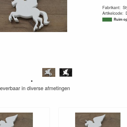
Fabrikant
:
St
Artikelcode
:
95057489181
Ruim op
s leverbaar in diverse afmetingen