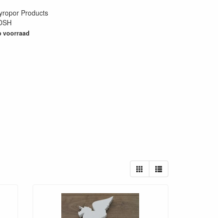
yropor Products
DSH
32
 voorraad