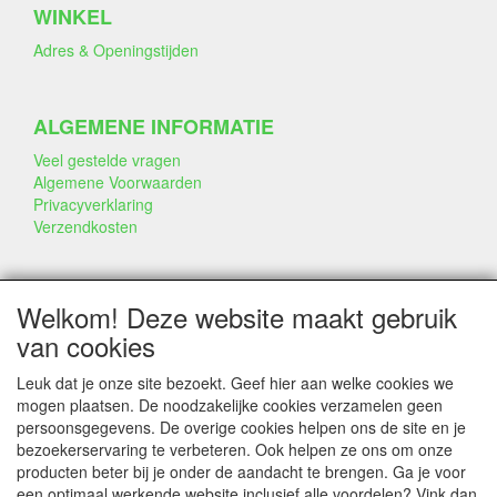
WINKEL
Adres & Openingstijden
ALGEMENE INFORMATIE
Veel gestelde vragen
Algemene Voorwaarden
Privacyverklaring
Verzendkosten
BEDRIJF & INFO
Welkom! Deze website maakt gebruik
Contact
van cookies
Bedrijfsinfo
Portfolio
Leuk dat je onze site bezoekt. Geef hier aan welke cookies we
Disclaimer
mogen plaatsen. De noodzakelijke cookies verzamelen geen
Statement & Milieu
persoonsgegevens. De overige cookies helpen ons de site en je
Taarten gemaakt met Dummies
bezoekerservaring te verbeteren. Ook helpen ze ons om onze
producten beter bij je onder de aandacht te brengen. Ga je voor
een optimaal werkende website inclusief alle voordelen? Vink dan