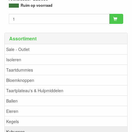
9502313276994
Ruim op voorraad
Assortiment
Sale - Outlet
Isoleren
Taartdummies
Bloemknoppen
Taartplateau's & Hulpmiddelen
Ballen
Eieren
Kegels
Kubussen