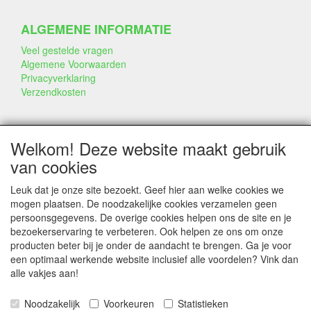
ALGEMENE INFORMATIE
Veel gestelde vragen
Algemene Voorwaarden
Privacyverklaring
Verzendkosten
BEDRIJF & INFO
Welkom! Deze website maakt gebruik
Contact
van cookies
Bedrijfsinfo
Portfolio
Leuk dat je onze site bezoekt. Geef hier aan welke cookies we
Disclaimer
mogen plaatsen. De noodzakelijke cookies verzamelen geen
Statement & Milieu
persoonsgegevens. De overige cookies helpen ons de site en je
Taarten gemaakt met Dummies
bezoekerservaring te verbeteren. Ook helpen ze ons om onze
producten beter bij je onder de aandacht te brengen. Ga je voor
een optimaal werkende website inclusief alle voordelen? Vink dan
alle vakjes aan!
SERVICE
Tips & Trucs
Noodzakelijk
Voorkeuren
Statistieken