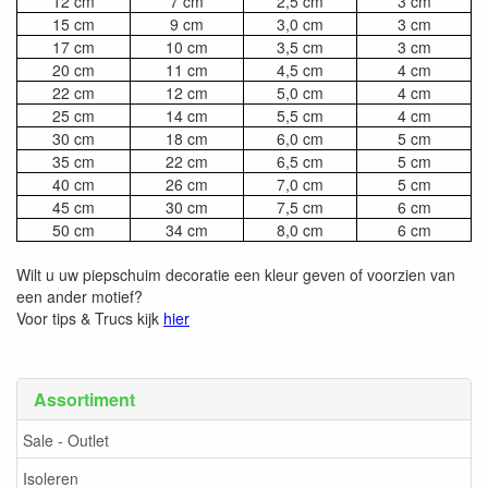
12 cm
7 cm
2,5 cm
3 cm
15 cm
9 cm
3,0 cm
3 cm
17 cm
10 cm
3,5 cm
3 cm
20 cm
11 cm
4,5 cm
4 cm
22 cm
12 cm
5,0 cm
4 cm
25 cm
14 cm
5,5 cm
4 cm
30 cm
18 cm
6,0 cm
5 cm
35 cm
22 cm
6,5 cm
5 cm
40 cm
26 cm
7,0 cm
5 cm
45 cm
30 cm
7,5 cm
6 cm
50 cm
34 cm
8,0 cm
6 cm
Wilt u uw piepschuim decoratie een kleur geven of voorzien van
een ander motief?
Voor tips & Trucs kijk
hier
Assortiment
Sale - Outlet
Isoleren