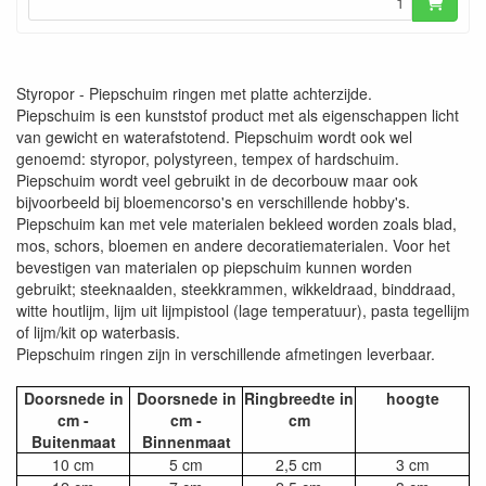
Styropor - Piepschuim ringen met platte achterzijde.
Piepschuim is een kunststof product met als eigenschappen licht
van gewicht en waterafstotend. Piepschuim wordt ook wel
genoemd: styropor, polystyreen, tempex of hardschuim.
Piepschuim wordt veel gebruikt in de decorbouw maar ook
bijvoorbeeld bij bloemencorso's en verschillende hobby's.
Piepschuim kan met vele materialen bekleed worden zoals blad,
mos, schors, bloemen en andere decoratiematerialen. Voor het
bevestigen van materialen op piepschuim kunnen worden
gebruikt; steeknaalden, steekkrammen, wikkeldraad, binddraad,
witte houtlijm, lijm uit lijmpistool (lage temperatuur), pasta tegellijm
of lijm/kit op waterbasis.
Piepschuim ringen zijn in verschillende afmetingen leverbaar.
Doorsnede in
Doorsnede in
Ringbreedte in
hoogte
cm -
cm -
cm
Buitenmaat
Binnenmaat
10 cm
5 cm
2,5 cm
3 cm