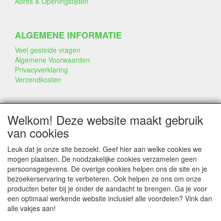
Adres & Openingstijden
ALGEMENE INFORMATIE
Veel gestelde vragen
Algemene Voorwaarden
Privacyverklaring
Verzendkosten
BEDRIJF & INFO
Welkom! Deze website maakt gebruik
Contact
van cookies
Bedrijfsinfo
Portfolio
Leuk dat je onze site bezoekt. Geef hier aan welke cookies we
Disclaimer
mogen plaatsen. De noodzakelijke cookies verzamelen geen
Statement & Milieu
persoonsgegevens. De overige cookies helpen ons de site en je
Taarten gemaakt met Dummies
bezoekerservaring te verbeteren. Ook helpen ze ons om onze
producten beter bij je onder de aandacht te brengen. Ga je voor
een optimaal werkende website inclusief alle voordelen? Vink dan
alle vakjes aan!
SERVICE