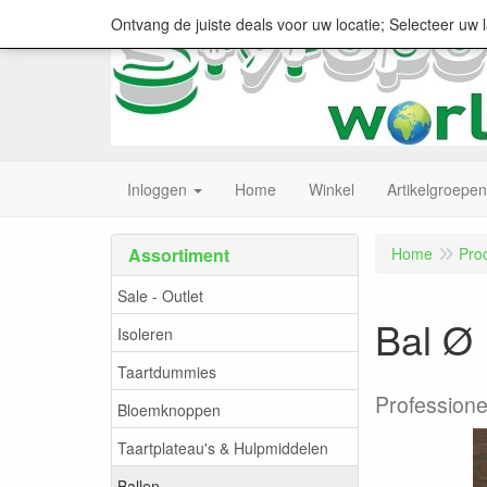
Ontvang de juiste deals voor uw locatie; Selecteer uw 
Inloggen
Home
Winkel
Artikelgroepen
Assortiment
Home
Pro
Sale - Outlet
Bal Ø
Isoleren
Taartdummies
Professionel
Bloemknoppen
Taartplateau's & Hulpmiddelen
Ballen