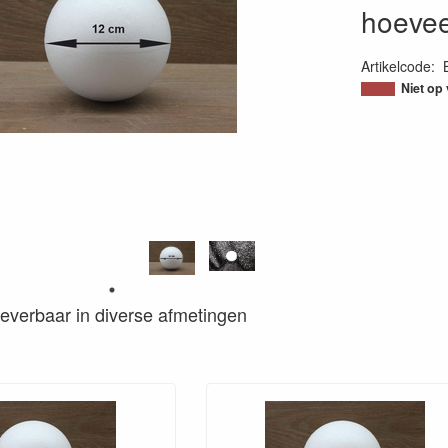
hoeve
Artikelcode
:
20000000809
Niet op
s leverbaar in diverse afmetingen