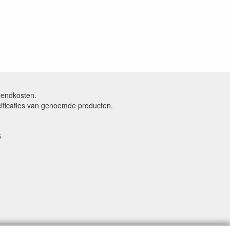
rzendkosten.
cificaties van genoemde producten.
5