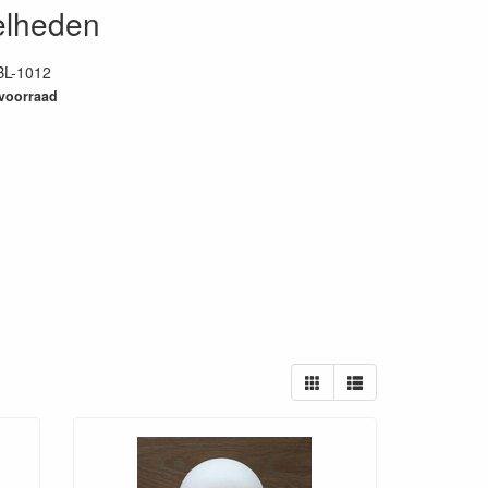
elheden
BL-1012
4
 voorraad