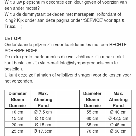
Wilt u uw piepschuim decoratie een kleur geven of voorzien van
een ander motief?
Wilt u de dummytaart bekleden met marsepein, rolfondant of
icing? Kijk onder aan deze pagina onder 'SERVICE’ voor tips &
Trucs. ;
LET OP!
Onderstaande prijzen zijn voor taartdummies met een RECHTE
SCHERPE HOEK
De extra grote taartdummies die wel zichtbaar zijn maar u niet
kunt bestellen zijn via e-mail info@styroporproducts.com te
bestellen.
U kunt deze zelf afhalen of vrijblijvend vragen voor de kosten voor
het verzenden.
Diameter
Max.
Diameter
Max.
Bloem
Afmeting
Bloem
Afmeting
Dummie
Rond
Dummie
Rond
10 cm
Ø 7,5 cm
55 cm
Ø 40 cm
15 cm
Ø 10 cm
60 cm
Ø 42,5 cm
20 cm
Ø 15 cm
65 cm
Ø 45 cm
25 cm
Ø 17,5cm
70 cm
Ø 50 cm