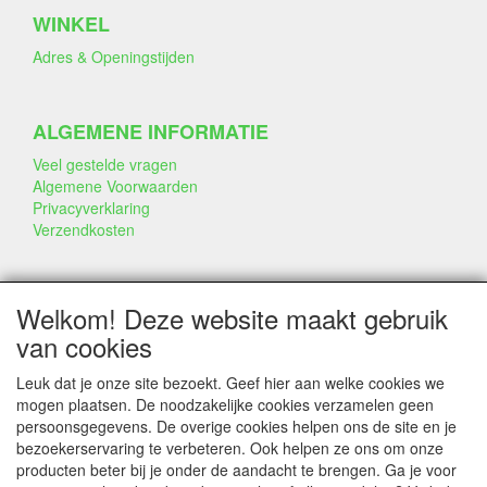
WINKEL
Adres & Openingstijden
ALGEMENE INFORMATIE
Veel gestelde vragen
Algemene Voorwaarden
Privacyverklaring
Verzendkosten
BEDRIJF & INFO
Welkom! Deze website maakt gebruik
Contact
van cookies
Bedrijfsinfo
Portfolio
Leuk dat je onze site bezoekt. Geef hier aan welke cookies we
Disclaimer
mogen plaatsen. De noodzakelijke cookies verzamelen geen
Statement & Milieu
persoonsgegevens. De overige cookies helpen ons de site en je
Taarten gemaakt met Dummies
bezoekerservaring te verbeteren. Ook helpen ze ons om onze
producten beter bij je onder de aandacht te brengen. Ga je voor