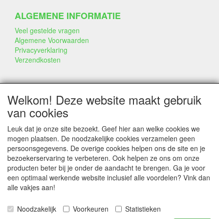
ALGEMENE INFORMATIE
Veel gestelde vragen
Algemene Voorwaarden
Privacyverklaring
Verzendkosten
BEDRIJF & INFO
Welkom! Deze website maakt gebruik
Contact
van cookies
Bedrijfsinfo
Portfolio
Leuk dat je onze site bezoekt. Geef hier aan welke cookies we
Disclaimer
mogen plaatsen. De noodzakelijke cookies verzamelen geen
Statement & Milieu
persoonsgegevens. De overige cookies helpen ons de site en je
Taarten gemaakt met Dummies
bezoekerservaring te verbeteren. Ook helpen ze ons om onze
producten beter bij je onder de aandacht te brengen. Ga je voor
een optimaal werkende website inclusief alle voordelen? Vink dan
alle vakjes aan!
SERVICE
Tips & Trucs
Noodzakelijk
Voorkeuren
Statistieken
EPS