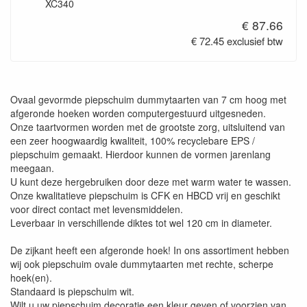
XC340
€ 87.66
€ 72.45 exclusief btw
Ovaal gevormde piepschuim dummytaarten van 7 cm hoog met
afgeronde hoeken worden computergestuurd uitgesneden.
Onze taartvormen worden met de grootste zorg, uitsluitend van
een zeer hoogwaardig kwaliteit, 100% recyclebare EPS /
piepschuim gemaakt. Hierdoor kunnen de vormen jarenlang
meegaan.
U kunt deze hergebruiken door deze met warm water te wassen.
Onze kwalitatieve piepschuim is CFK en HBCD vrij en geschikt
voor direct contact met levensmiddelen.
Leverbaar in verschillende diktes tot wel 120 cm in diameter.
De zijkant heeft een afgeronde hoek! In ons assortiment hebben
wij ook piepschuim ovale dummytaarten met rechte, scherpe
hoek(en).
Standaard is piepschuim wit.
Wilt u uw piepschuim decoratie een kleur geven of voorzien van