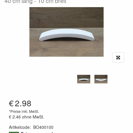
40 cm lang - 10 cm breit
€
2.98
*Preise inkl. MwSt.
€ 2.46
ohne MwSt.
Artikelcode
:
BO400100
9508787776169