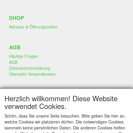
SHOP
Adresse & Öffnungszeiten
AGB
Häufige Fragen
AGB
Datenschutzerklärung
Übersicht Versandkosten
GESCHÄFT & INFO
Herzlich willkommen! Diese Website
Kontakt
verwendet Cookies.
Firmen Information
Portfolio
Schön, dass Sie unsere Seite besuchen. Bitte geben Sie hier an,
Disclaimer
welche Cookies wir platzieren dürfen. Die notwendigen Cookies
Statement & Umwelt
sammeln keine persönlichen Daten. Die anderen Cookies helfen
Torten mit Dummies