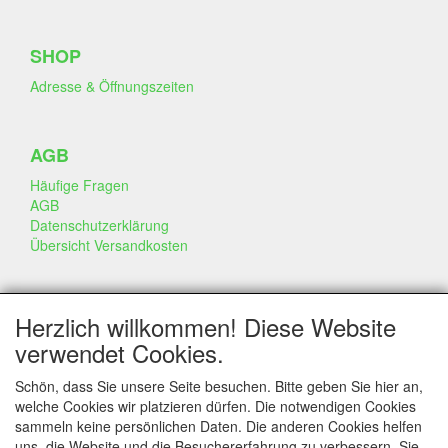
SHOP
Adresse & Öffnungszeiten
AGB
Häufige Fragen
AGB
Datenschutzerklärung
Übersicht Versandkosten
GESCHÄFT & INFO
Herzlich willkommen! Diese Website
Kontakt
verwendet Cookies.
Firmen Information
Portfolio
Schön, dass Sie unsere Seite besuchen. Bitte geben Sie hier an,
Disclaimer
welche Cookies wir platzieren dürfen. Die notwendigen Cookies
Statement & Umwelt
sammeln keine persönlichen Daten. Die anderen Cookies helfen
Torten mit Dummies
uns, die Website und die Besuchererfahrung zu verbessern. Sie