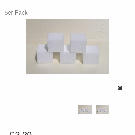
5er Pack
€
2.20