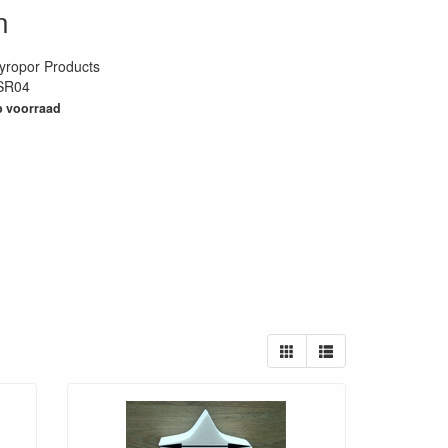
n
yropor Products
SR04
52
 voorraad