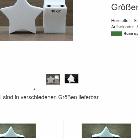
Größe
Hersteller
:
St
Artikelcode
:
95019441398
Ruim op
el sind in verschiedenen Größen lieferbar