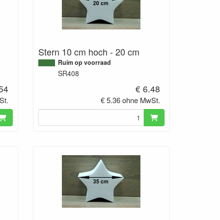
Stern 10 cm hoch - 20 cm
Ruim op voorraad
SR408
.54
€ 6.48
St.
€ 5.36 ohne MwSt.