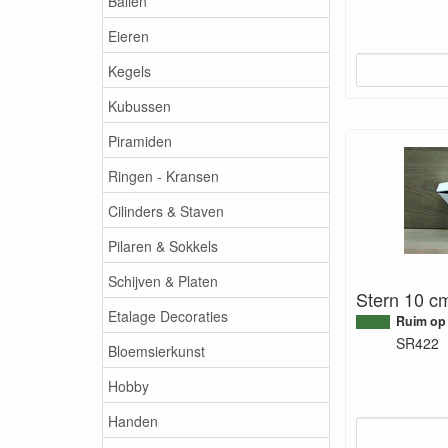
Ballen
Eieren
Kegels
Kubussen
Piramiden
Ringen - Kransen
Cilinders & Staven
Pilaren & Sokkels
Schijven & Platen
Stern 10 c
Etalage Decoraties
Ruim op
SR422
Bloemsierkunst
Hobby
Handen