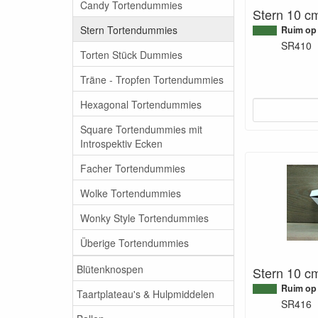
Candy Tortendummies
Stern 10 c
Stern Tortendummies
Ruim op
SR410
Torten Stück Dummies
Träne - Tropfen Tortendummies
Hexagonal Tortendummies
Square Tortendummies mit
Introspektiv Ecken
Facher Tortendummies
Wolke Tortendummies
Wonky Style Tortendummies
Überige Tortendummies
Blütenknospen
Stern 10 c
Ruim op
Taartplateau's & Hulpmiddelen
SR416