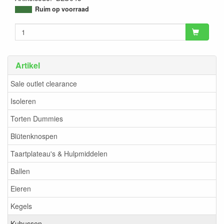
9507939979229
Ruim op voorraad
Artikel
Sale outlet clearance
Isoleren
Torten Dummies
Blütenknospen
Taartplateau's & Hulpmiddelen
Ballen
Eieren
Kegels
Kubussen