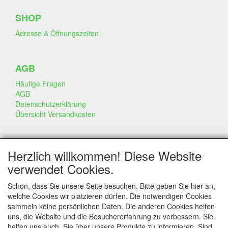
SHOP
Adresse & Öffnungszeiten
AGB
Häufige Fragen
AGB
Datenschutzerklärung
Übersicht Versandkosten
GESCHÄFT & INFO
Herzlich willkommen! Diese Website
Kontakt
verwendet Cookies.
Firmen Information
Portfolio
Schön, dass Sie unsere Seite besuchen. Bitte geben Sie hier an,
Disclaimer
welche Cookies wir platzieren dürfen. Die notwendigen Cookies
Statement & Umwelt
sammeln keine persönlichen Daten. Die anderen Cookies helfen
Torten mit Dummies
uns, die Website und die Besuchererfahrung zu verbessern. Sie
helfen uns auch, Sie über unsere Produkte zu informieren. Sind