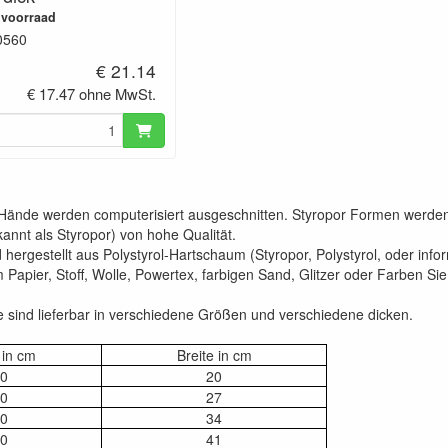
 voorraad
0560
€ 21.14
€ 17.47 ohne MwSt.
Hände werden computerisiert ausgeschnitten. Styropor Formen werden m
annt als Styropor) von hohe Qualität.
 hergestellt aus Polystyrol-Hartschaum (Styropor, Polystyrol, oder in
m Papier, Stoff, Wolle, Powertex, farbigen Sand, Glitzer oder Farben Sie
e sind lieferbar in verschiedene Größen und verschiedene dicken.
in cm
Breite in cm
0
20
0
27
0
34
0
41