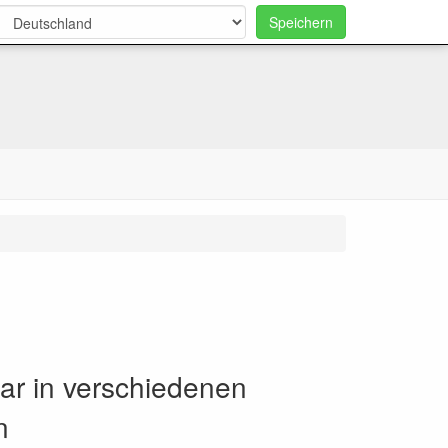
Speichern
0
bar in verschiedenen
n