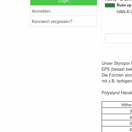
Login
Ruim op
Anmelden
HAN-K-
Kennwort vergessen?
Unser Styropor 
EPS (besser bek
Die Formen sind
mit z.B. farbige
Polystyrol Händ
Höhe 
3
4
5
6