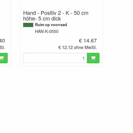
Hand - Positiv 2 - K - 50 cm
höhe- 5 cm dick
Ruim op voorraad
HAN-K-0550
.40
€ 14.67
St.
€ 12.12 ohne MwSt.