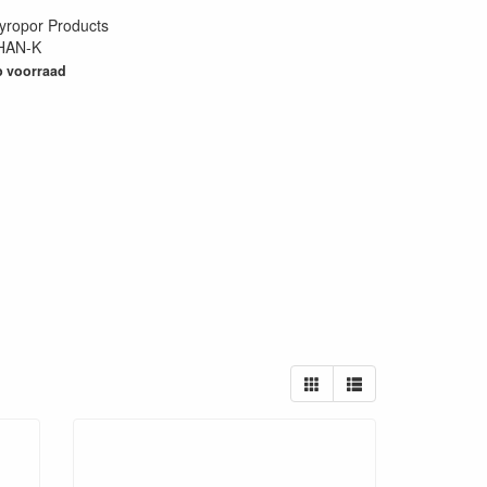
yropor Products
HAN-K
25
 voorraad