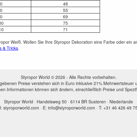
0
48
0
55
0
69
00
75
10
71
yropor Weiß. Wollen Sie Ihre Styropor Dekoration eine Farbe oder ein
s & Tricks
.
Styropor World © 2026 - Alle Rechte vorbehalten.
egebenen Preise verstehen sich in Euro inklusive 21% Mehrwertsteuer 
en Informationen können sich ändern, einschließlich Preise und Spezi
Styropor World · Handelsweg 50 · 6114 BR Susteren · Niederlande
I: styroporworld.com · E: info@styroporworld.com · T: +31 46 426 49 7