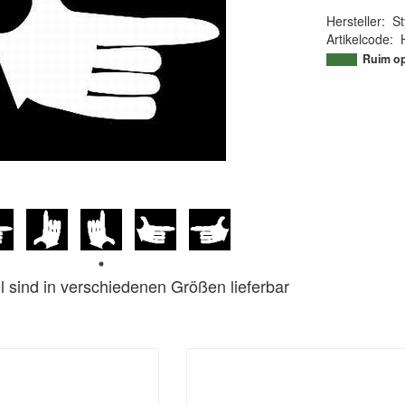
Hersteller
:
St
Artikelcode
:
95011728714
Ruim op
el sind in verschiedenen Größen lieferbar