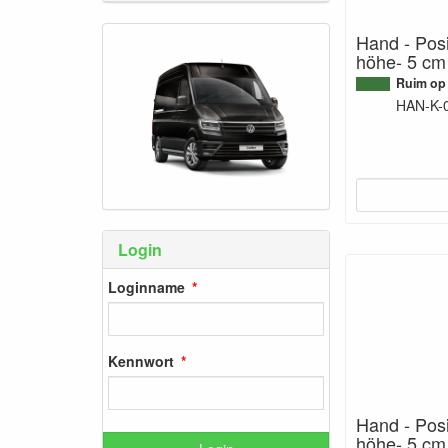
Hand - Posi
höhe- 5 cm
Ruim op
HAN-K-
Login
Loginname
Kennwort
Hand - Posi
höhe- 5 cm