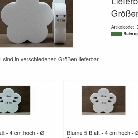
Liefer
Größe
Artikelcode
:
95071848535
Ruim op
el sind in verschiedenen Größen lieferbar
tt - 4 cm hoch - Ø
Blume 5 Blatt - 4 cm hoch - 