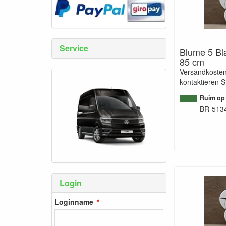
Service
Blume 5 Bla
85 cm
Versandkosten
kontaktieren S
Ruim op
BR-513
Login
Loginname