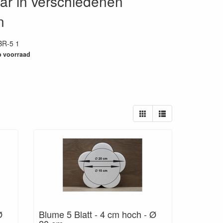
bar in verschiedenen
n
BR-5 1
65
 voorraad
Ø
Blume 5 Blatt - 4 cm hoch - Ø