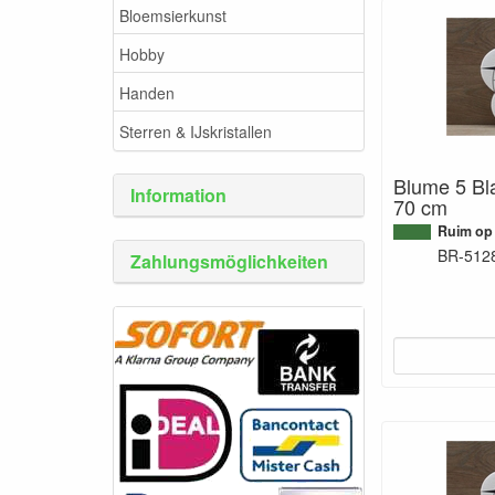
Bloemsierkunst
Hobby
Handen
Sterren & IJskristallen
Blume 5 Bla
Information
70 cm
Ruim op
BR-512
Zahlungsmöglichkeiten