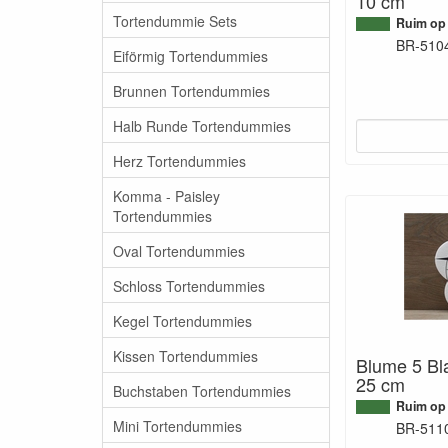
10 cm
Tortendummie Sets
Ruim op
BR-510
Eiförmig Tortendummies
Brunnen Tortendummies
Halb Runde Tortendummies
Herz Tortendummies
Komma - Paisley
Tortendummies
Oval Tortendummies
Schloss Tortendummies
Kegel Tortendummies
Kissen Tortendummies
Blume 5 Bla
25 cm
Buchstaben Tortendummies
Ruim op
Mini Tortendummies
BR-511