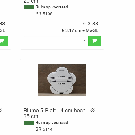
20 cm
Ruim op voorraad
BR-5108
.68
€ 3.83
St.
€ 3.17 ohne MwSt.
Ø
Blume 5 Blatt - 4 cm hoch - Ø
35 cm
Ruim op voorraad
BR-5114