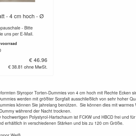
tt - 4 cm hoch - Ø
pauschale - Bitte
ie uns per E-Mail.
 voorraad
0
€ 46.96
€ 38.81 ohne MwSt.
eformten Styropor Torten-Dummies von 4 cm hoch mit Rechte Ecken s
mmies werden mit größter Sorgfalt ausschließlich von sehr hoher Quali
dummies können Sie jahrelang benützen. Sie können dies mit warmes
 Dummy während der Nacht trocknen.
iv hochwertigen Polystyrol-Hartschaum ist FCKW und HBCD frei und für 
d erhältlich in verschiedenen Stärken und bis zu 120 cm Größe.
yropor Weiß.