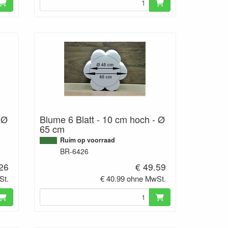
 Ø
Blume 6 Blatt - 10 cm hoch - Ø
65 cm
Ruim op voorraad
BR-6426
.26
€ 49.59
St.
€ 40.99 ohne MwSt.