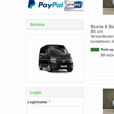
Service
Blume 6 Bla
85 cm
Versandkosten
kontaktieren S
Ruim op
BR-643
Login
Loginname