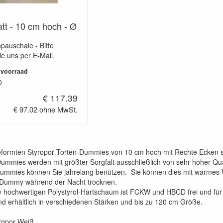
tt - 10 cm hoch - Ø
pauschale - Bitte
ie uns per E-Mail.
 voorraad
0
€ 117.39
€ 97.02 ohne MwSt.
eformten Styropor Torten-Dummies von 10 cm hoch mit Rechte Ecken 
mmies werden mit größter Sorgfalt ausschließlich von sehr hoher Quali
dummies können Sie jahrelang benützen. Sie können dies mit warmes
 Dummy während der Nacht trocknen.
iv hochwertigen Polystyrol-Hartschaum ist FCKW und HBCD frei und für 
d erhältlich in verschiedenen Stärken und bis zu 120 cm Größe.
yropor Weiß.