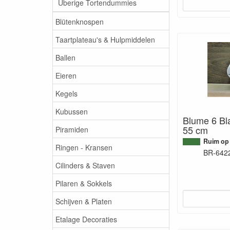
Überige Tortendummies
Blütenknospen
Taartplateau's & Hulpmiddelen
Ballen
Eieren
Kegels
Kubussen
Blume 6 Bla
55 cm
Piramiden
Ruim op
Ringen - Kransen
BR-642
Cilinders & Staven
Pilaren & Sokkels
Schijven & Platen
Etalage Decoraties