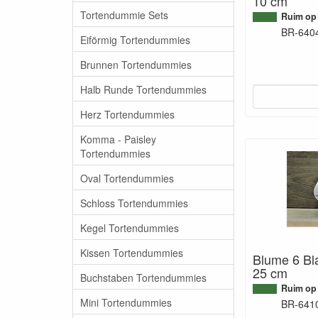
10 cm
Tortendummie Sets
Ruim op
BR-640
Eiförmig Tortendummies
Brunnen Tortendummies
Halb Runde Tortendummies
Herz Tortendummies
Komma - Paisley
Tortendummies
Oval Tortendummies
Schloss Tortendummies
Kegel Tortendummies
Kissen Tortendummies
Blume 6 Bla
25 cm
Buchstaben Tortendummies
Ruim op
Mini Tortendummies
BR-641