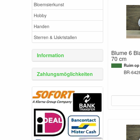
Bloemsierkunst
Hobby
Handen
Sterren & IJskristallen
Blume 6 Bla
Information
70 cm
Ruim op
BR-642
Zahlungsmöglichkeiten