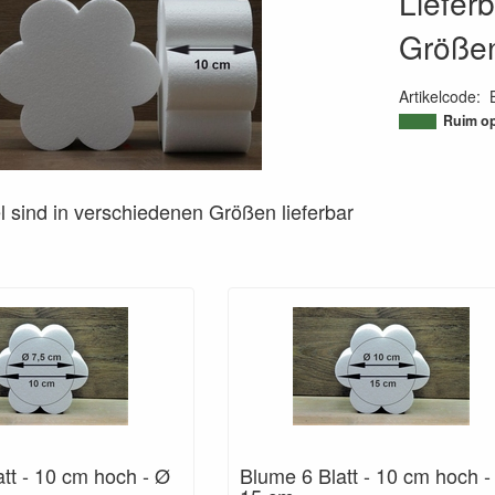
Liefer
Größe
Artikelcode
:
95079945226
Ruim op
el sind in verschiedenen Größen lieferbar
tt - 10 cm hoch - Ø
Blume 6 Blatt - 10 cm hoch -