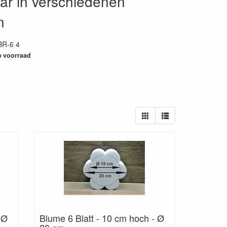
bar in verschiedenen
n
BR-6 4
13
 voorraad
 Ø
Blume 6 Blatt - 10 cm hoch - Ø