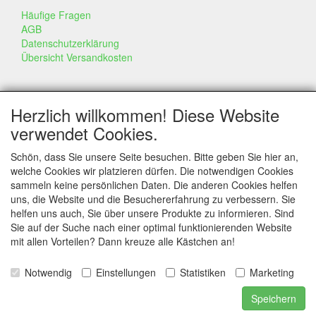
Häufige Fragen
AGB
Datenschutzerklärung
Übersicht Versandkosten
GESCHÄFT & INFO
Herzlich willkommen! Diese Website
Kontakt
verwendet Cookies.
Firmen Information
Portfolio
Schön, dass Sie unsere Seite besuchen. Bitte geben Sie hier an,
Disclaimer
welche Cookies wir platzieren dürfen. Die notwendigen Cookies
Statement & Umwelt
sammeln keine persönlichen Daten. Die anderen Cookies helfen
Torten mit Dummies
uns, die Website und die Besuchererfahrung zu verbessern. Sie
helfen uns auch, Sie über unsere Produkte zu informieren. Sind
Sie auf der Suche nach einer optimal funktionierenden Website
mit allen Vorteilen? Dann kreuze alle Kästchen an!
SERVICE
Tipps & Tricks
Notwendig
Einstellungen
Statistiken
Marketing
Styropor
Kundenservice
Speichern