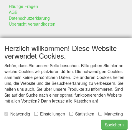
Häufige Fragen
AGB
Datenschutzerklärung
Übersicht Versandkosten
GESCHÄFT & INFO
Herzlich willkommen! Diese Website
Kontakt
verwendet Cookies.
Firmen Information
Portfolio
Schön, dass Sie unsere Seite besuchen. Bitte geben Sie hier an,
Disclaimer
welche Cookies wir platzieren dürfen. Die notwendigen Cookies
Statement & Umwelt
sammeln keine persönlichen Daten. Die anderen Cookies helfen
Torten mit Dummies
uns, die Website und die Besuchererfahrung zu verbessern. Sie
helfen uns auch, Sie über unsere Produkte zu informieren. Sind
Sie auf der Suche nach einer optimal funktionierenden Website
mit allen Vorteilen? Dann kreuze alle Kästchen an!
SERVICE
Tipps & Tricks
Notwendig
Einstellungen
Statistiken
Marketing
Styropor
Kundenservice
Speichern