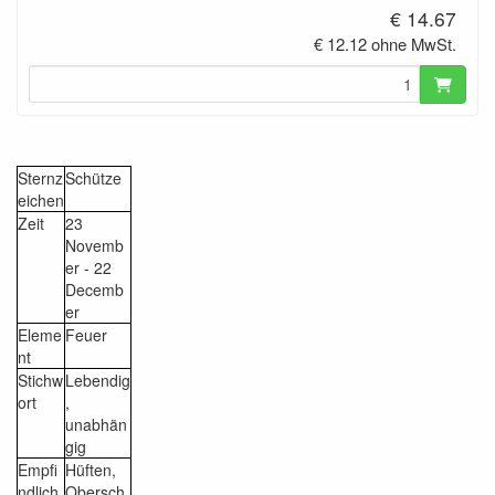
€ 14.67
€ 12.12 ohne MwSt.
Sternz
Schütze
eichen
Zeit
23
Novemb
er - 22
Decemb
er
Eleme
Feuer
nt
Stichw
Lebendig
ort
,
unabhän
gig
Empfi
Hüften,
ndlich
Obersch