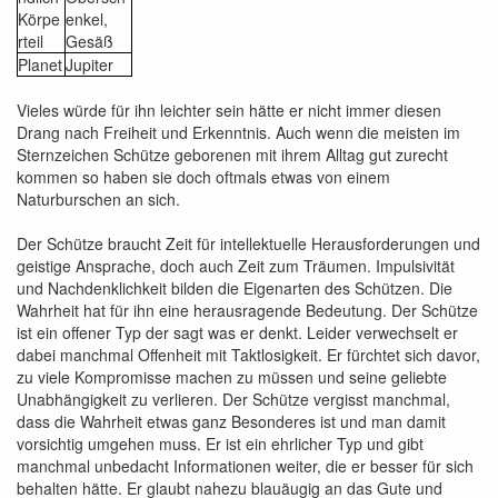
Körpe
enkel,
rteil
Gesäß
Planet
Jupiter
Vieles würde für ihn leichter sein hätte er nicht immer diesen
Drang nach Freiheit und Erkenntnis. Auch wenn die meisten im
Sternzeichen Schütze geborenen mit ihrem Alltag gut zurecht
kommen so haben sie doch oftmals etwas von einem
Naturburschen an sich.
Der Schütze braucht Zeit für intellektuelle Herausforderungen und
geistige Ansprache, doch auch Zeit zum Träumen. Impulsivität
und Nachdenklichkeit bilden die Eigenarten des Schützen. Die
Wahrheit hat für ihn eine herausragende Bedeutung. Der Schütze
ist ein offener Typ der sagt was er denkt. Leider verwechselt er
dabei manchmal Offenheit mit Taktlosigkeit. Er fürchtet sich davor,
zu viele Kompromisse machen zu müssen und seine geliebte
Unabhängigkeit zu verlieren. Der Schütze vergisst manchmal,
dass die Wahrheit etwas ganz Besonderes ist und man damit
vorsichtig umgehen muss. Er ist ein ehrlicher Typ und gibt
manchmal unbedacht Informationen weiter, die er besser für sich
behalten hätte. Er glaubt nahezu blauäugig an das Gute und