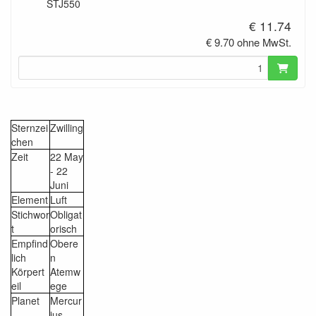
STJ550
€ 11.74
€ 9.70 ohne MwSt.
Sternzei
Zwilling
chen
Zeit
22 May
- 22
Juni
Element
Luft
Stichwor
Obligat
t
orisch
Empfind
Obere
lich
n
Körpert
Atemw
eil
ege
Planet
Mercur
ius