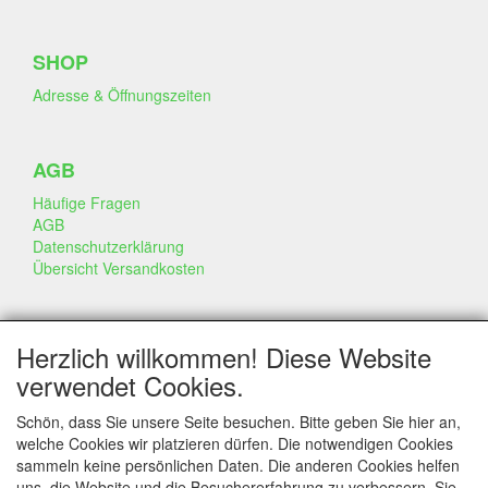
SHOP
Adresse & Öffnungszeiten
AGB
Häufige Fragen
AGB
Datenschutzerklärung
Übersicht Versandkosten
GESCHÄFT & INFO
Herzlich willkommen! Diese Website
Kontakt
verwendet Cookies.
Firmen Information
Portfolio
Schön, dass Sie unsere Seite besuchen. Bitte geben Sie hier an,
Disclaimer
welche Cookies wir platzieren dürfen. Die notwendigen Cookies
Statement & Umwelt
sammeln keine persönlichen Daten. Die anderen Cookies helfen
Torten mit Dummies
uns, die Website und die Besuchererfahrung zu verbessern. Sie