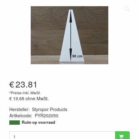
€
23.81
*Preise inkl. MwSt.
€ 19.68
ohne MwSt.
Hersteller
:
Styropor Products
Artikelcode
:
PYR202050
9504895821753
Ruim op voorraad