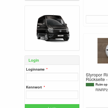
Login
Loginname
Styropor Ri
Rückseite 
Ruim op
Kennwort
RINRP2