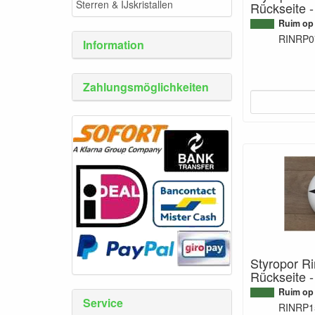
Sterren & IJskristallen
Rückseite -
Ruim op
RINRP0
Information
Zahlungsmöglichkeiten
Styropor Ri
Rückseite 
Ruim op
Service
RINRP1