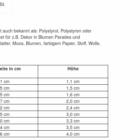
St.
t auch bekannt als: Polystyrol, Polystyren oder
net für z.B. Dekor in Blumen Parades und
atter, Moos, Blumen, farbigem Papier, Stoff, Wolle,
eite in cm
Höhe
,1 cm
1,1 cm
,5 cm
1,5 cm
,5 cm
1,6 cm
,7 cm
2,0 cm
,2 cm
2,4 cm
,5 cm
3,0 cm
,0 cm
3,3 cm
,4 cm
3,5 cm
,6 cm
4,0 cm