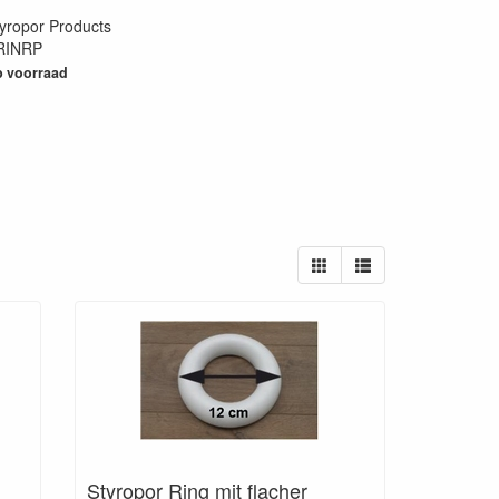
yropor Products
RINRP
20
 voorraad
Styropor Ring mit flacher