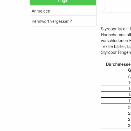
Login
Anmelden
Kennwort vergessen?
Styropor ist ein
Hartschaumstoff
verschiedenen Ho
Textile härter, 
Styropor Ringen
Durchmesser
G
7
1
1
1
1
2
2
2
3