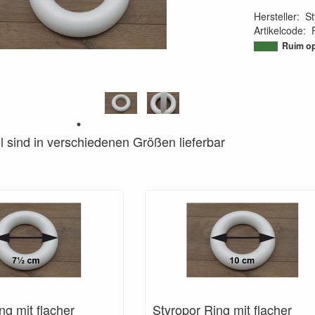
Hersteller
:
St
Artikelcode
:
95039263124
Ruim op
el sind in verschiedenen Größen lieferbar
ng mit flacher
Styropor Ring mit flacher