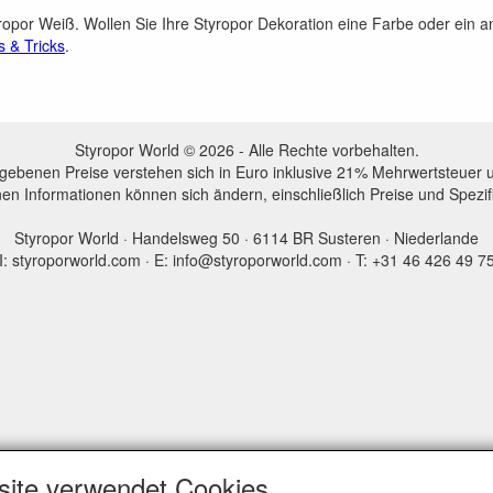
yropor Weiß. Wollen Sie Ihre Styropor Dekoration eine Farbe oder ein
s & Tricks
.
Styropor World © 2026 - Alle Rechte vorbehalten.
egebenen Preise verstehen sich in Euro inklusive 21% Mehrwertsteuer 
en Informationen können sich ändern, einschließlich Preise und Spezi
Styropor World · Handelsweg 50 · 6114 BR Susteren · Niederlande
I: styroporworld.com · E: info@styroporworld.com · T: +31 46 426 49 7
GESCHÄFT & INFO
site verwendet Cookies.