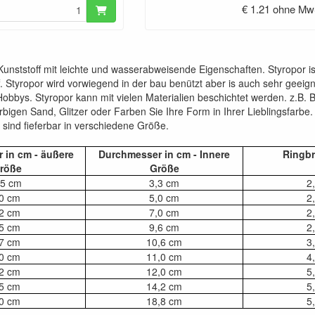
€ 1.21 ohne Mw
 Kunststoff mit leichte und wasserabweisende Eigenschaften. Styropor is
. Styropor wird vorwiegend in der bau benützt aber is auch sehr geeig
bbys. Styropor kann mit vielen Materialien beschichtet werden. z.B. Bl
farbigen Sand, Glitzer oder Farben Sie Ihre Form in Ihrer Lieblingsfarbe.
 sind fieferbar in verschiedene Größe.
 in cm - äußere
Durchmesser in cm - Innere
Ringbr
röße
Größe
,5 cm
3,3 cm
2
0 cm
5,0 cm
2
2 cm
7,0 cm
2
5 cm
9,6 cm
2
7 cm
10,6 cm
3
0 cm
11,0 cm
4
2 cm
12,0 cm
5
5 cm
14,2 cm
5
0 cm
18,8 cm
5