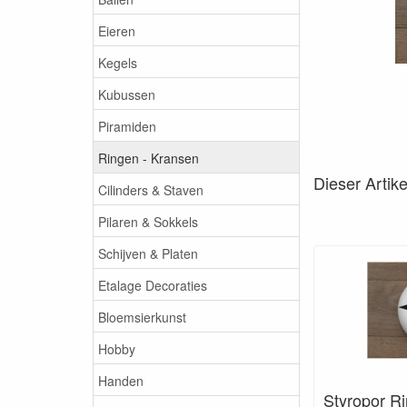
Eieren
Kegels
Kubussen
Piramiden
Ringen - Kransen
Dieser Artik
Cilinders & Staven
Pilaren & Sokkels
Schijven & Platen
Etalage Decoraties
Bloemsierkunst
Hobby
Handen
Styropor Ri