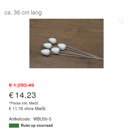
ca. 36 cm lang
€ 1,293.49
€
14.23
*Preise inkl. MwSt.
€ 11.76
ohne MwSt.
Artikelcode
:
WBU50-5
9504769985529
Ruim op voorraad