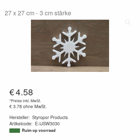
27 x 27 cm - 3 cm stärke
€
4.58
*Preise inkl. MwSt.
€ 3.78
ohne MwSt.
Hersteller
:
Styropor Products
Artikelcode
:
E-IJSW3030
9502519747793
Ruim op voorraad