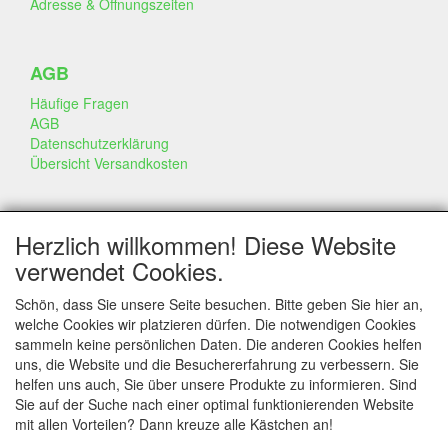
Adresse & Öffnungszeiten
AGB
Häufige Fragen
AGB
Datenschutzerklärung
Übersicht Versandkosten
GESCHÄFT & INFO
Herzlich willkommen! Diese Website
Kontakt
verwendet Cookies.
Firmen Information
Portfolio
Schön, dass Sie unsere Seite besuchen. Bitte geben Sie hier an,
Disclaimer
welche Cookies wir platzieren dürfen. Die notwendigen Cookies
Statement & Umwelt
sammeln keine persönlichen Daten. Die anderen Cookies helfen
Torten mit Dummies
uns, die Website und die Besuchererfahrung zu verbessern. Sie
helfen uns auch, Sie über unsere Produkte zu informieren. Sind
Sie auf der Suche nach einer optimal funktionierenden Website
mit allen Vorteilen? Dann kreuze alle Kästchen an!
SERVICE