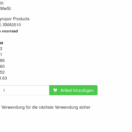
St.
 MwSt.
yropor Products
E-XMA3510
73
 voorraad
ma
43
41
.86
.60
.52
3.63
Artikel hinzufügen
r Verwendung für die nächste Verwendung sicher