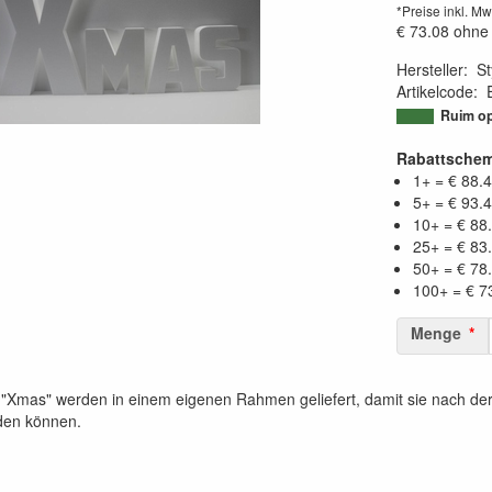
*Preise inkl. Mw
€ 73.08
ohne
Hersteller
:
St
Artikelcode
:
95016564529
Ruim op
Rabattsche
1+ = € 88.
5+ = € 93.
10+ = € 88
25+ = € 83
50+ = € 78
100+ = € 7
Menge
"Xmas" werden in einem eigenen Rahmen geliefert, damit sie nach de
den können.