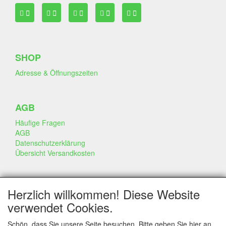
SHOP
Adresse & Öffnungszeiten
AGB
Häufige Fragen
AGB
Datenschutzerklärung
Übersicht Versandkosten
GESCHÄFT & INFO
Herzlich willkommen! Diese Website
Kontakt
verwendet Cookies.
Firmen Information
Portfolio
Schön, dass Sie unsere Seite besuchen. Bitte geben Sie hier an,