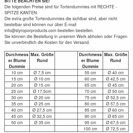
BITTE BEACHTEN SIE!
Die folgenden Preise sind für Tortendummies mit RECHTE -
SPITZE KANTEN.
Die extra große Tortendummies die sichtbar sind, aber nicht
bestelbar sind können nur über E-mail
info@styroporproducts.com bestellen bestellen.
Sie können die Bestellung in unserem Werk abholen oder Fragen
Sie unverbindlich die Kosten für den Versand.
Durchmess
Max. Größe
Durchmess
Max. Größe
er Blume
Rund
er Blume
Rund
Dummie
Dummie
10 cm
Ø 7,5 cm
55 cm
Ø 40 cm
15 cm
Ø 10 cm
60 cm
Ø 42,5 cm
20 cm
Ø 15 cm
65 cm
Ø 45 cm
25 cm
Ø 17,5cm
70 cm
Ø 50 cm
30 cm
Ø 20 cm
75 cm
Ø 52,5 cm
35 cm
Ø 25 cm
80 cm
Ø 57,5 cm
40 cm
Ø 27,5 cm
85 cm
Ø 60 cm
45 cm
Ø 32,5 cm
90 cm
Ø 65 cm
50 cm
Ø 35 cm
95 cm
Ø 67,5 cm
100 cm
Ø 72,5 cm