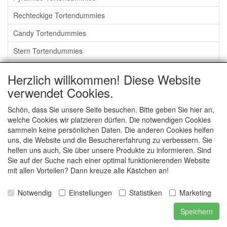
Rechteckige Tortendummies
Candy Tortendummies
Stern Tortendummies
Torten Stück Dummies
Herzlich willkommen! Diese Website
Träne - Tropfen Tortendummies
verwendet Cookies.
Hexagonal Tortendummies
Schön, dass Sie unsere Seite besuchen. Bitte geben Sie hier an,
welche Cookies wir platzieren dürfen. Die notwendigen Cookies
Square Tortendummies mit Introspektiv Ecken
sammeln keine persönlichen Daten. Die anderen Cookies helfen
Facher Tortendummies
uns, die Website und die Besuchererfahrung zu verbessern. Sie
helfen uns auch, Sie über unsere Produkte zu informieren. Sind
Wolke Tortendummies
Sie auf der Suche nach einer optimal funktionierenden Website
mit allen Vorteilen? Dann kreuze alle Kästchen an!
Wonky Style Tortendummies
Notwendig
Einstellungen
Statistiken
Marketing
Überige Tortendummies
Speichern
Blütenknospen