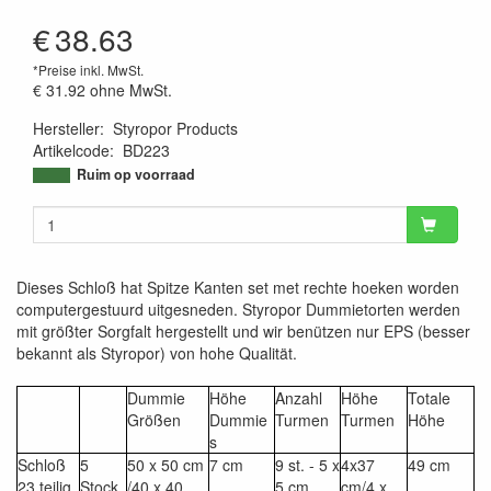
€
38.63
*Preise inkl. MwSt.
€ 31.92
ohne MwSt.
Hersteller
:
Styropor Products
Artikelcode
:
BD223
9507859918889
Ruim op voorraad
Dieses Schloß hat Spitze Kanten set met rechte hoeken worden
computergestuurd uitgesneden. Styropor Dummietorten werden
mit größter Sorgfalt hergestellt und wir benützen nur EPS (besser
bekannt als Styropor) von hohe Qualität.
Dummie
Höhe
Anzahl
Höhe
Totale
Größen
Dummie
Turmen
Turmen
Höhe
s
Schloß
5
50 x 50 cm
7 cm
9 st. - 5 x
4x37
49 cm
23 teilig
Stock
/40 x 40
5 cm
cm/4 x