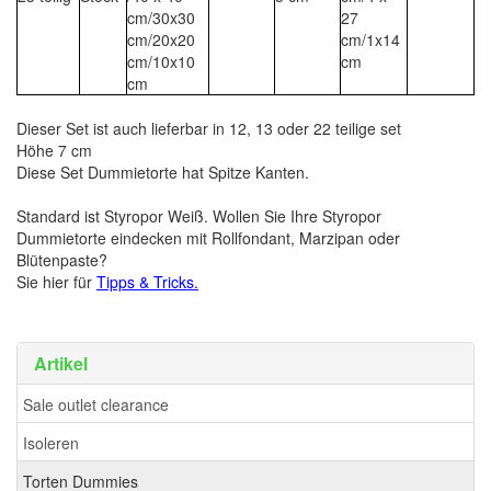
cm/30x30
27
cm/20x20
cm/1x14
cm/10x10
cm
cm
Dieser Set ist auch lieferbar in 12, 13 oder 22 teilige set
Höhe 7 cm
Diese Set Dummietorte hat Spitze Kanten.
Standard ist Styropor Weiß. Wollen Sie Ihre Styropor
Dummietorte eindecken mit Rollfondant, Marzipan oder
Blütenpaste?
Sie hier für
Tipps & Tricks.
Artikel
Sale outlet clearance
Isoleren
Torten Dummies