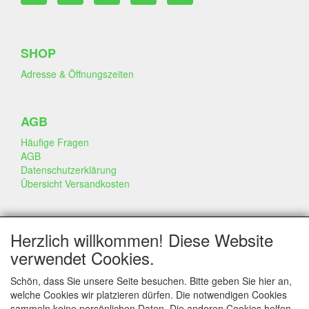
SHOP
Adresse & Öffnungszeiten
AGB
Häufige Fragen
AGB
Datenschutzerklärung
Übersicht Versandkosten
GESCHÄFT & INFO
Herzlich willkommen! Diese Website
Kontakt
verwendet Cookies.
Firmen Information
Portfolio
Schön, dass Sie unsere Seite besuchen. Bitte geben Sie hier an,
Disclaimer
welche Cookies wir platzieren dürfen. Die notwendigen Cookies
Statement & Umwelt
sammeln keine persönlichen Daten. Die anderen Cookies helfen