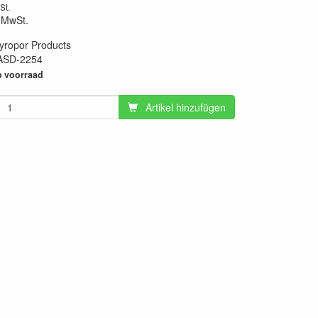
St.
 MwSt.
yropor Products
ASD-2254
61
 voorraad
Artikel hinzufügen