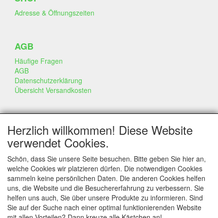
Adresse & Öffnungszeiten
AGB
Häufige Fragen
AGB
Datenschutzerklärung
Übersicht Versandkosten
GESCHÄFT & INFO
Herzlich willkommen! Diese Website
Kontakt
verwendet Cookies.
Firmen Information
Portfolio
Schön, dass Sie unsere Seite besuchen. Bitte geben Sie hier an,
Disclaimer
welche Cookies wir platzieren dürfen. Die notwendigen Cookies
Statement & Umwelt
sammeln keine persönlichen Daten. Die anderen Cookies helfen
Torten mit Dummies
uns, die Website und die Besuchererfahrung zu verbessern. Sie
helfen uns auch, Sie über unsere Produkte zu informieren. Sind
Sie auf der Suche nach einer optimal funktionierenden Website
mit allen Vorteilen? Dann kreuze alle Kästchen an!