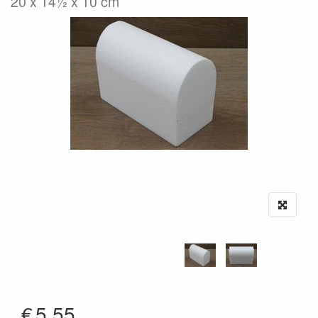
20 x 14½ x 10 cm
€
5.55