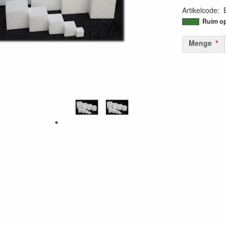
Artikelcode
:
95092457969
Ruim op
Menge