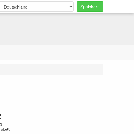
Speichern
0
2
St.
 MwSt.