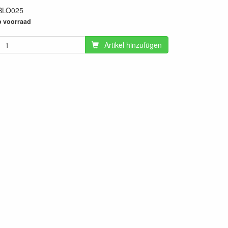
BLO025
96
 voorraad
Artikel hinzufügen