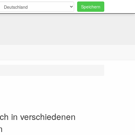
Speichern
0
lich in verschiedenen
n