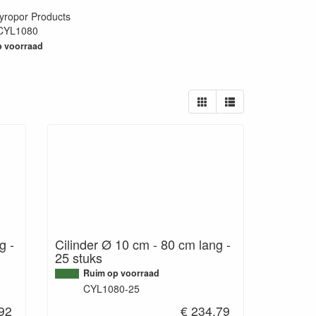
yropor Products
CYL1080
35
 voorraad
g -
Cilinder Ø 10 cm - 80 cm lang -
25 stuks
Ruim op voorraad
CYL1080-25
.92
€ 234.79