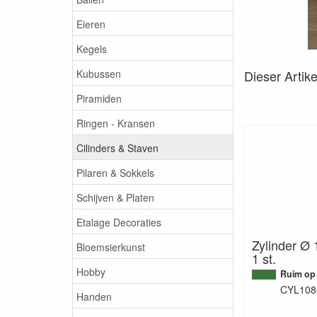
Eieren
Kegels
Kubussen
Dieser Artik
Piramiden
Ringen - Kransen
Cilinders & Staven
Pilaren & Sokkels
Schijven & Platen
Etalage Decoraties
Zylinder Ø 
Bloemsierkunst
1 st.
Hobby
Ruim op
CYL108
Handen