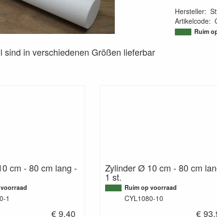
Hersteller
:
St
Artikelcode
:
95041726893
Ruim op
el sind in verschiedenen Größen lieferbar
10 cm - 80 cm lang -
Zylinder Ø 10 cm - 80 cm lan
1 st.
 voorraad
Ruim op voorraad
0-1
CYL1080-10
€ 9.40
€ 93