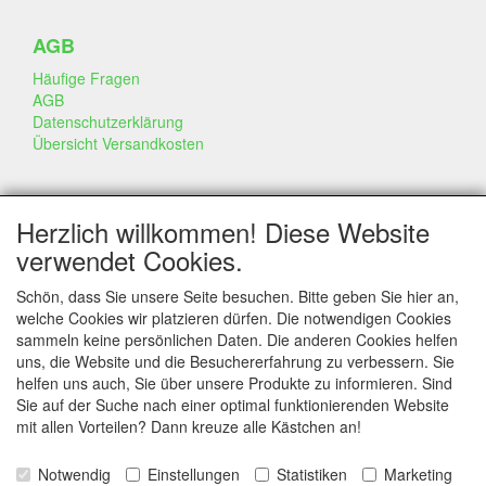
AGB
Häufige Fragen
AGB
Datenschutzerklärung
Übersicht Versandkosten
GESCHÄFT & INFO
Herzlich willkommen! Diese Website
Kontakt
verwendet Cookies.
Firmen Information
Portfolio
Schön, dass Sie unsere Seite besuchen. Bitte geben Sie hier an,
Disclaimer
welche Cookies wir platzieren dürfen. Die notwendigen Cookies
Statement & Umwelt
sammeln keine persönlichen Daten. Die anderen Cookies helfen
Torten mit Dummies
uns, die Website und die Besuchererfahrung zu verbessern. Sie
helfen uns auch, Sie über unsere Produkte zu informieren. Sind
Sie auf der Suche nach einer optimal funktionierenden Website
mit allen Vorteilen? Dann kreuze alle Kästchen an!
SERVICE
Tipps & Tricks
Notwendig
Einstellungen
Statistiken
Marketing