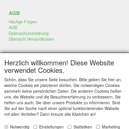
AGB
Häufige Fragen
AGB
Datenschutzerklärung
Übersicht Versandkosten
GESCHÄFT & INFO
Herzlich willkommen! Diese Website
Kontakt
verwendet Cookies.
Firmen Information
Portfolio
Schön, dass Sie unsere Seite besuchen. Bitte geben Sie hier an,
Disclaimer
welche Cookies wir platzieren dürfen. Die notwendigen Cookies
Statement & Umwelt
sammeln keine persönlichen Daten. Die anderen Cookies helfen
Torten mit Dummies
uns, die Website und die Besuchererfahrung zu verbessern. Sie
helfen uns auch, Sie über unsere Produkte zu informieren. Sind
Sie auf der Suche nach einer optimal funktionierenden Website
mit allen Vorteilen? Dann kreuze alle Kästchen an!
SERVICE
Tipps & Tricks
Notwendig
Einstellungen
Statistiken
Marketing