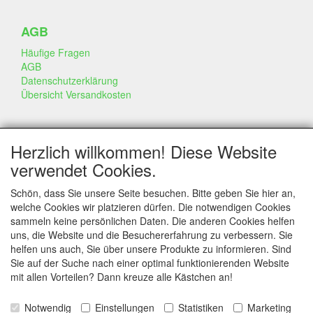
AGB
Häufige Fragen
AGB
Datenschutzerklärung
Übersicht Versandkosten
GESCHÄFT & INFO
Herzlich willkommen! Diese Website
Kontakt
verwendet Cookies.
Firmen Information
Portfolio
Schön, dass Sie unsere Seite besuchen. Bitte geben Sie hier an,
Disclaimer
welche Cookies wir platzieren dürfen. Die notwendigen Cookies
Statement & Umwelt
sammeln keine persönlichen Daten. Die anderen Cookies helfen
Torten mit Dummies
uns, die Website und die Besuchererfahrung zu verbessern. Sie
helfen uns auch, Sie über unsere Produkte zu informieren. Sind
Sie auf der Suche nach einer optimal funktionierenden Website
mit allen Vorteilen? Dann kreuze alle Kästchen an!
SERVICE
Tipps & Tricks
Notwendig
Einstellungen
Statistiken
Marketing