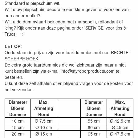
Standaard is piepschuim wit.
Wilt u uw piepschuim decoratie een kleur geven of voorzien van
een ander motief?
Wilt u de dummytaart bekleden met marsepein, rolfondant of
icing? Kijk onder aan deze pagina onder 'SERVICE’ voor tips &
Trucs. ;
LET OP!
Onderstaande prijzen zijn voor taartdummies met een RECHTE
SCHERPE HOEK
De extra grote taartdummies die wel zichtbaar zijn maar u niet
kunt bestellen zijn via e-mail info@styroporproducts.com te
bestellen.
U kunt deze zelf afhalen of vrijblijvend vragen voor de kosten voor
het verzenden.
Diameter
Max.
Diameter
Max.
Bloem
Afmeting
Bloem
Afmeting
Dummie
Rond
Dummie
Rond
10 cm
Ø 7,5 cm
55 cm
Ø 42,5 cm
15 cm
Ø 10 cm
60 cm
Ø 45 cm
20 cm
Ø 15 cm
65 cm
Ø 47,5 cm