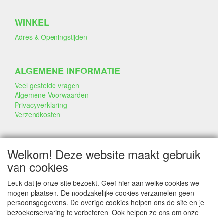
WINKEL
Adres & Openingstijden
ALGEMENE INFORMATIE
Veel gestelde vragen
Algemene Voorwaarden
Privacyverklaring
Verzendkosten
BEDRIJF & INFO
Welkom! Deze website maakt gebruik
Contact
van cookies
Bedrijfsinfo
Portfolio
Leuk dat je onze site bezoekt. Geef hier aan welke cookies we
Disclaimer
mogen plaatsen. De noodzakelijke cookies verzamelen geen
Statement & Milieu
persoonsgegevens. De overige cookies helpen ons de site en je
Taarten gemaakt met Dummies
bezoekerservaring te verbeteren. Ook helpen ze ons om onze