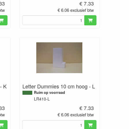
.33
€ 7.33
btw
€ 6.06 exclusief btw
- K
Letter Dummies 10 cm hoog - L
Ruim op voorraad
LR410-L
.33
€ 7.33
btw
€ 6.06 exclusief btw