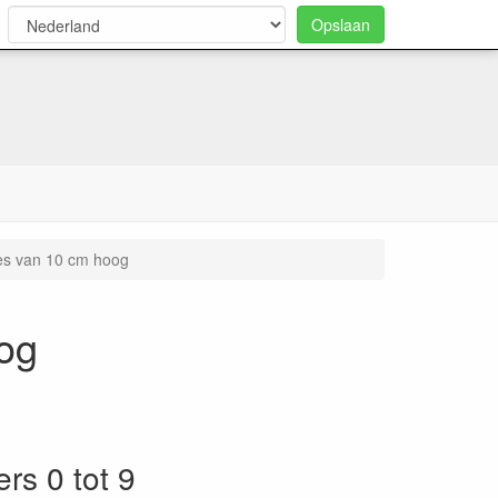
Opslaan
0
es van 10 cm hoog
og
s 0 tot 9