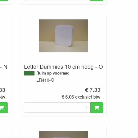
- N
Letter Dummies 10 cm hoog - O
Ruim op voorraad
LR410-O
.33
€ 7.33
btw
€ 6.06 exclusief btw