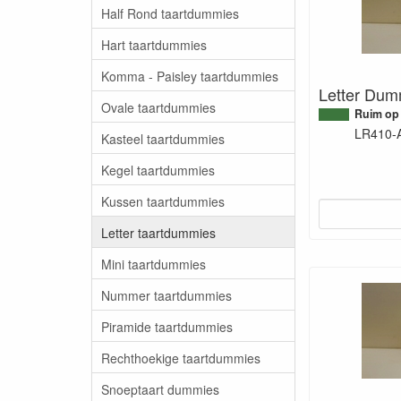
Half Rond taartdummies
Hart taartdummies
Komma - Paisley taartdummies
Letter Dum
Ovale taartdummies
Ruim op
LR410-
Kasteel taartdummies
Kegel taartdummies
Kussen taartdummies
Letter taartdummies
Mini taartdummies
Nummer taartdummies
Piramide taartdummies
Rechthoekige taartdummies
Snoeptaart dummies