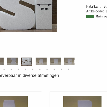
Fabrikant
:
St
Artikelcode
:
95067668713
Ruim op
s leverbaar in diverse afmetingen