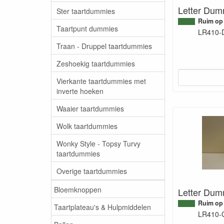
Letter Dum
Ster taartdummies
Ruim op
Taartpunt dummies
LR410-
Traan - Druppel taartdummies
Zeshoekig taartdummies
Vierkante taartdummies met
inverte hoeken
Waaier taartdummies
Wolk taartdummies
Wonky Style - Topsy Turvy
taartdummies
Overige taartdummies
Bloemknoppen
Letter Dum
Ruim op
Taartplateau's & Hulpmiddelen
LR410-