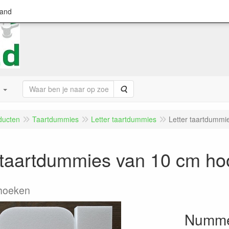
land
Zoeken
ducten
Taartdummies
Letter taartdummies
Letter taartdummi
r taartdummies van 10 cm ho
 hoeken
Nummer