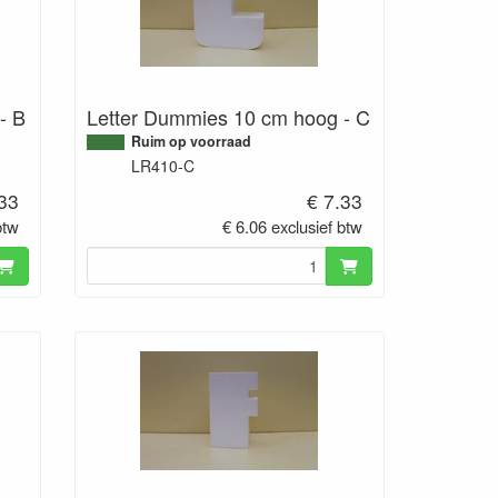
- B
Letter Dummies 10 cm hoog - C
Ruim op voorraad
LR410-C
.33
€ 7.33
btw
€ 6.06 exclusief btw