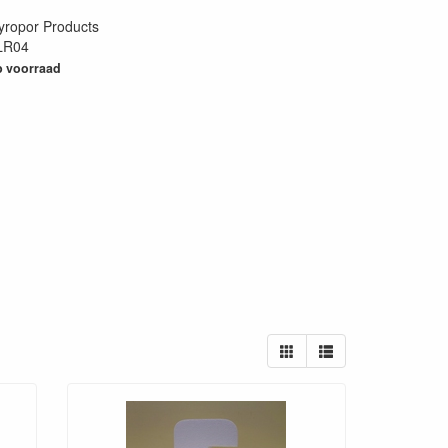
yropor Products
LR04
93
 voorraad