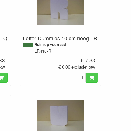
- Q
Letter Dummies 10 cm hoog - R
Ruim op voorraad
LR410-R
.33
€ 7.33
btw
€ 6.06 exclusief btw