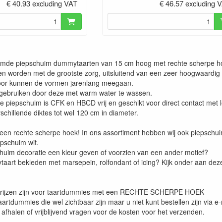
€ 40.93 excluding VAT
€ 46.57 excluding 
rmde piepschuim dummytaarten van 15 cm hoog met rechte scherpe h
n worden met de grootste zorg, uitsluitend van een zeer hoogwaardig 
oor kunnen de vormen jarenlang meegaan.
gebruiken door deze met warm water te wassen.
ve piepschuim is CFK en HBCD vrij en geschikt voor direct contact met
schillende diktes tot wel 120 cm in diameter.
t een rechte scherpe hoek! In ons assortiment hebben wij ook piepsch
epschuim wit.
chuim decoratie een kleur geven of voorzien van een ander motief?
taart bekleden met marsepein, rolfondant of icing? Kijk onder aan dez
rijzen zijn voor taartdummies met een RECHTE SCHERPE HOEK
aartdummies die wel zichtbaar zijn maar u niet kunt bestellen zijn via 
 afhalen of vrijblijvend vragen voor de kosten voor het verzenden.