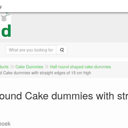
y
Search
ducts
Cake Dummies
Half round shaped cake dummies
d Cake dummies with straight edges of 15 cm high
ound Cake dummies with str
hoek