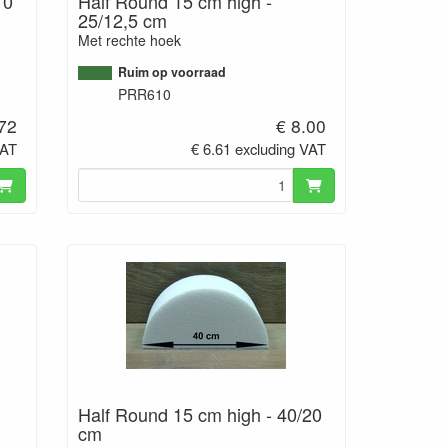
10
Half Round 15 cm high -
25/12,5 cm
Met rechte hoek
Ruim op voorraad
PRR610
.72
€ 8.00
VAT
€ 6.61 excluding VAT
Half Round 15 cm high - 40/20
cm