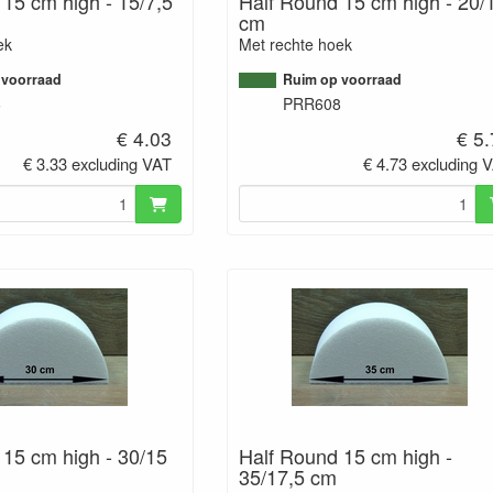
15 cm high - 15/7,5
Half Round 15 cm high - 20/
cm
ek
Met rechte hoek
 voorraad
Ruim op voorraad
6
PRR608
€ 4.03
€ 5
€ 3.33 excluding VAT
€ 4.73 excluding 
 15 cm high - 30/15
Half Round 15 cm high -
35/17,5 cm