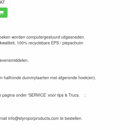
VAT
oeken worden computergestuurd uitgesneden.
kwaliteit, 100% recyclebare EPS / piepschuim
 levensmiddelen.
uim halfronde dummytaarten met afgeronde hoek(en).
e pagina onder 'SERVICE’ voor tips & Trucs. ;
e-mail info@styroporproducts.com te bestellen.