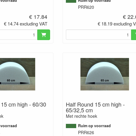
 voorraad
Ruim op voorraad
8
PRR620
€ 17.84
€ 22
€ 14.74 excluding VAT
€ 18.19 excluding 
 15 cm high - 60/30
Half Round 15 cm high -
65/32,5 cm
ek
Met rechte hoek
 voorraad
Ruim op voorraad
4
PRR626