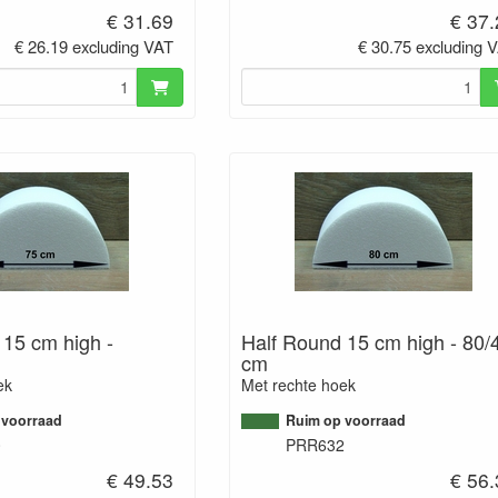
€ 31.69
€ 37
€ 26.19 excluding VAT
€ 30.75 excluding 
 15 cm high -
Half Round 15 cm high - 80/
cm
ek
Met rechte hoek
 voorraad
Ruim op voorraad
0
PRR632
€ 49.53
€ 56