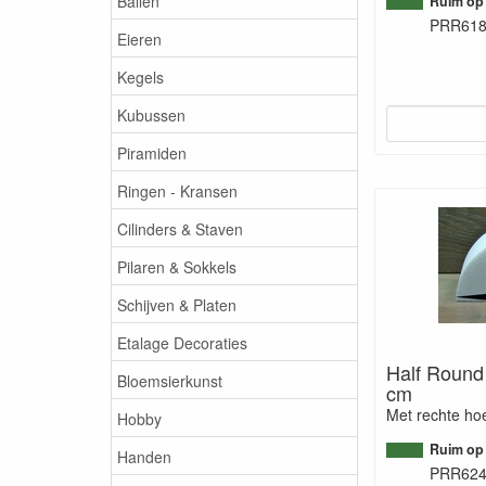
Ballen
Ruim op
PRR61
Eieren
Kegels
Kubussen
Piramiden
Ringen - Kransen
Cilinders & Staven
Pilaren & Sokkels
Schijven & Platen
Etalage Decoraties
Half Round
Bloemsierkunst
cm
Met rechte ho
Hobby
Ruim op
Handen
PRR62