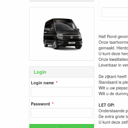
Half Rond gevo
Onze taartvorme
gemaakt. Hierd
U kunt deze her
Onze kwalitatie
Leverbaar in ver
Login
De zijkant heef
Standaard is pi
Login name
Wilt u uw pieps
Wilt u de dummy
Password
LET OP!
Onderstaande p
De extra grote t
U kunt deze zelf