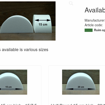
Availab
Manufacturer
Article code
:
95063848368
Ruim op
s available is various sizes