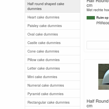
Half Round 
Half round shaped cake
cm
dummies
Met rechte ho
Heart cake dummies
Ruim op
PRR60
Paisley cake dummies
Oval cake dummies
Castle cake dummies
Cone cake dummies
Pillow cake dummies
Letter cake dummies
Mini cake dummies
Numeral cake dummies
Pyramid cake dummies
Half Round
Rectangular cake dummies
cm