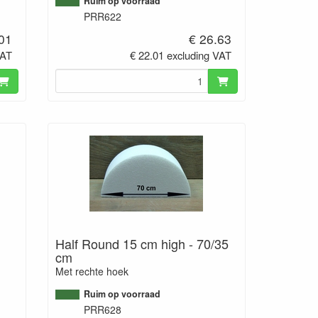
Ruim op voorraad
PRR622
.01
€ 26.63
VAT
€ 22.01 excluding VAT
Half Round 15 cm high - 70/35
cm
Met rechte hoek
Ruim op voorraad
PRR628