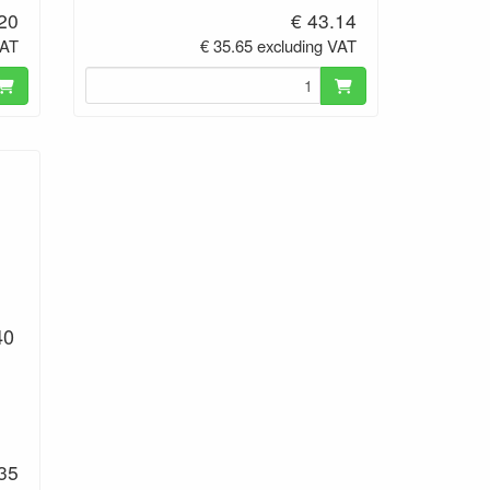
.20
€ 43.14
VAT
€ 35.65 excluding VAT
40
.35