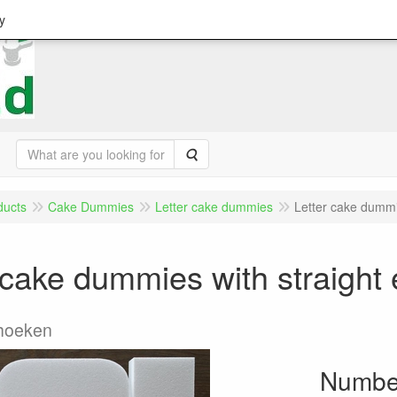
y
Search
ducts
Cake Dummies
Letter cake dummies
Letter cake dummi
 cake dummies with straight
 hoeken
Number