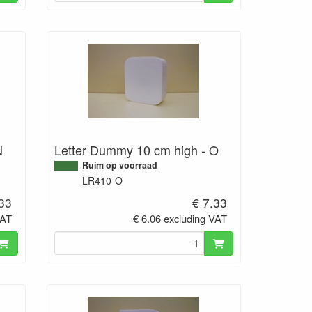
N
Letter Dummy 10 cm high - O
Ruim op voorraad
LR410-O
.33
€ 7.33
VAT
€ 6.06 excluding VAT