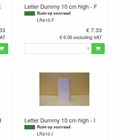
E
Letter Dummy 10 cm high - F
Ruim op voorraad
LR410-F
.33
€ 7.33
VAT
€ 6.06 excluding VAT
H
Letter Dummy 10 cm high - I
Ruim op voorraad
LR410-I