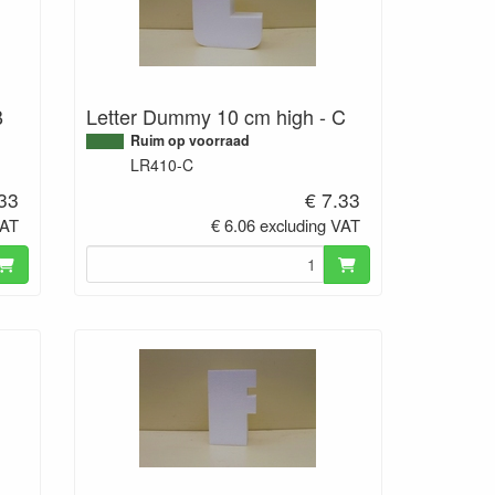
B
Letter Dummy 10 cm high - C
Ruim op voorraad
LR410-C
.33
€ 7.33
VAT
€ 6.06 excluding VAT