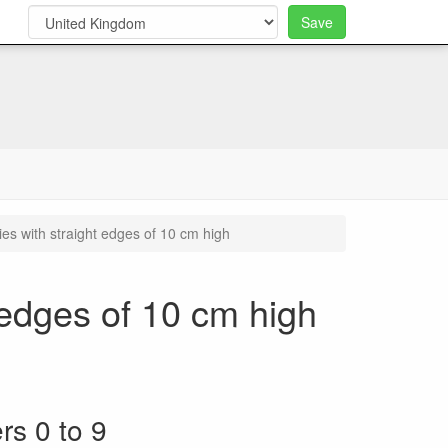
Save
0
es with straight edges of 10 cm high
 edges of 10 cm high
s 0 to 9