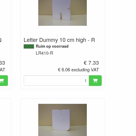
Q
Letter Dummy 10 cm high - R
Ruim op voorraad
LR410-R
.33
€ 7.33
VAT
€ 6.06 excluding VAT