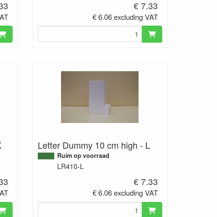
.33
€ 7.33
VAT
€ 6.06 excluding VAT
K
Letter Dummy 10 cm high - L
Ruim op voorraad
LR410-L
.33
€ 7.33
VAT
€ 6.06 excluding VAT