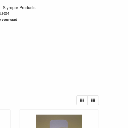
:
Styropor Products
LR04
93
 voorraad