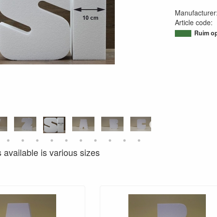
Manufacturer
Article code
:
95067668713
Ruim op
s available is various sizes